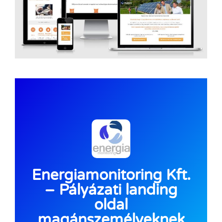
Energiamonitoring Kft.
– Pályázati landing
oldal
magánszemélyeknek