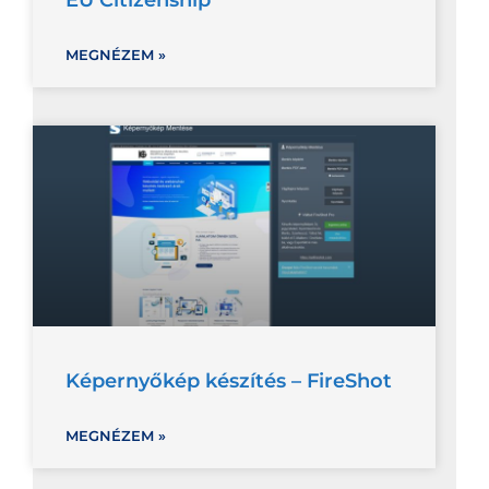
MEGNÉZEM »
Képernyőkép készítés – FireShot
MEGNÉZEM »