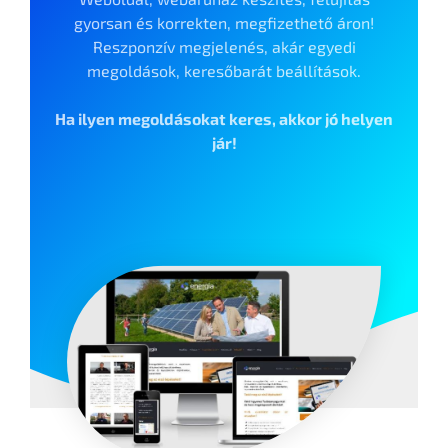
gyorsan és korrekten, megfizethető áron!
Reszponzív megjelenés, akár egyedi
megoldások, keresőbarát beállítások.
Ha ilyen megoldásokat keres, akkor jó helyen
jár!