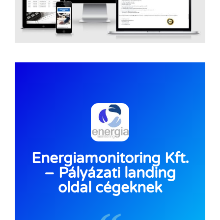
Energiamonitoring Kft.
– Pályázati landing
oldal cégeknek