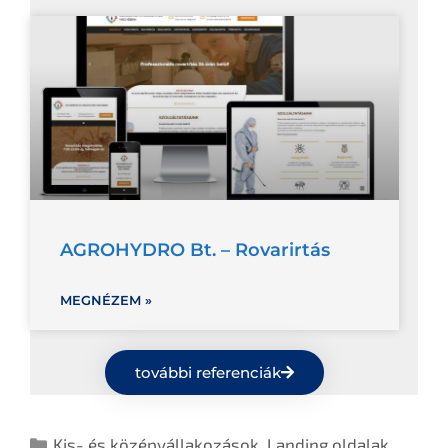
AGROHYDRO Bt. – Rovarirtás
MEGNÉZEM »
további referenciák
Kis- és középvállakozások
,
Landing oldalak