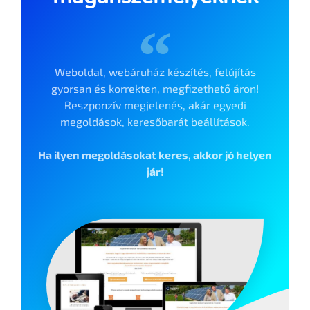
Weboldal, webáruház készítés, felújítás
gyorsan és korrekten, megfizethető áron!
Reszponzív megjelenés, akár egyedi
megoldások, keresőbarát beállítások.
Ha ilyen megoldásokat keres, akkor jó helyen
jár!