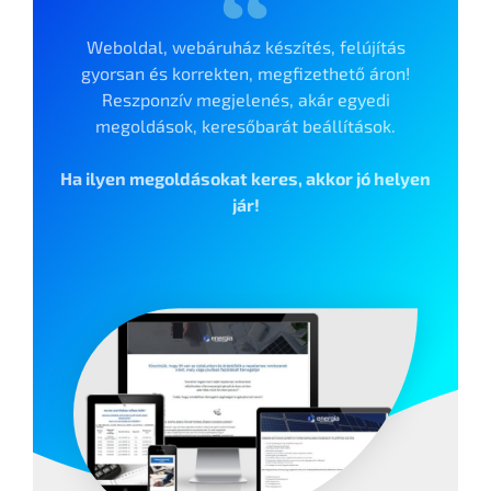
Weboldal, webáruház készítés, felújítás
gyorsan és korrekten, megfizethető áron!
Reszponzív megjelenés, akár egyedi
megoldások, keresőbarát beállítások.
Ha ilyen megoldásokat keres, akkor jó helyen
jár!