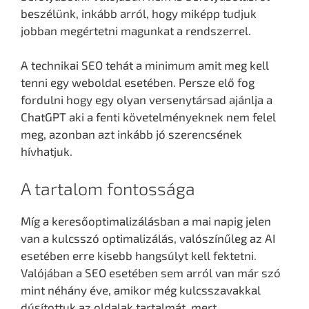
beszélünk, inkább arról, hogy miképp tudjuk
jobban megértetni magunkat a rendszerrel.
A technikai SEO tehát a minimum amit meg kell
tenni egy weboldal esetében. Persze elő fog
fordulni hogy egy olyan versenytársad ajánlja a
ChatGPT aki a fenti követelményeknek nem felel
meg, azonban azt inkább jó szerencsének
hívhatjuk.
A tartalom fontossága
Míg a keresőoptimalizálásban a mai napig jelen
van a kulcsszó optimalizálás, valószínűleg az AI
esetében erre kisebb hangsúlyt kell fektetni.
Valójában a SEO esetében sem arról van már szó
mint néhány éve, amikor még kulcsszavakkal
dúsítottuk az oldalak tartalmát, mert