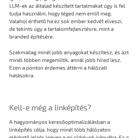
LLM-ek az általad készített tartalmakat úgy is fel
tudja használni, hogy téged nem említ meg.
Valahol érthető ha ez sok ember kedvét elveszi,
de tekints úgy a tartalomfejlesztésre, mint a
branded építésére.
Szakmailag minél jobb anyagokat készítesz, és azt
minél többen megemlítik, annál jobb híred lesz.
Ezen a ponton érdemes áttérni a hálózati
hatásokra.
Kell-e még a linképítés?
A hagyományos keresőoptimalizálásban a
linképítés célja, hogy minél több hálózaton
elérhető jelzés legyen a mi oldalunk irányába. Ez a