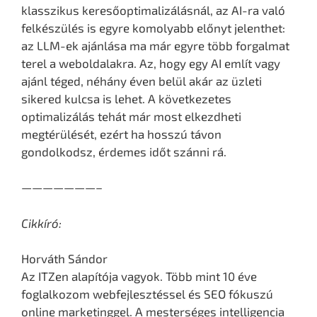
klasszikus keresőoptimalizálásnál, az AI-ra való
felkészülés is egyre komolyabb előnyt jelenthet:
az LLM-ek ajánlása ma már egyre több forgalmat
terel a weboldalakra. Az, hogy egy AI említ vagy
ajánl téged, néhány éven belül akár az üzleti
sikered kulcsa is lehet. A következetes
optimalizálás tehát már most elkezdheti
megtérülését, ezért ha hosszú távon
gondolkodsz, érdemes időt szánni rá.
———————–
Cikkíró:
Horváth Sándor
Az ITZen alapítója vagyok. Több mint 10 éve
foglalkozom webfejlesztéssel és SEO fókuszú
online marketinggel. A mesterséges intelligencia