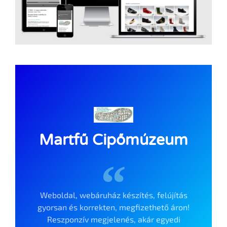
Martfű Cipőmúzeum
Weboldal, webáruház készítés, felújítás
gyorsan és korrekten, megfizethető áron!
Reszponzív megjelenés, akár egyedi