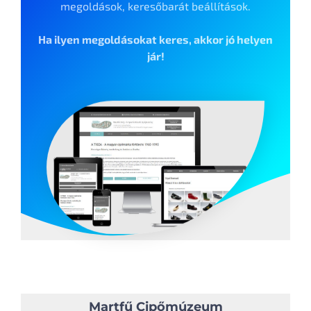
megoldások, keresőbarát beállítások.
Ha ilyen megoldásokat keres, akkor jó helyen
jár!
Martfű Cipőmúzeum