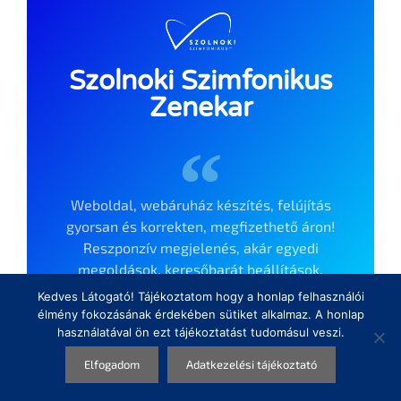
Szolnoki Szimfonikus
Zenekar
Weboldal, webáruház készítés, felújítás
gyorsan és korrekten, megfizethető áron!
Reszponzív megjelenés, akár egyedi
megoldások, keresőbarát beállítások.
Kedves Látogató! Tájékoztatom hogy a honlap felhasználói
Ha ilyen megoldásokat keres, akkor jó helyen
élmény fokozásának érdekében sütiket alkalmaz. A honlap
használatával ön ezt tájékoztatást tudomásul veszi.
jár!
Elfogadom
Adatkezelési tájékoztató