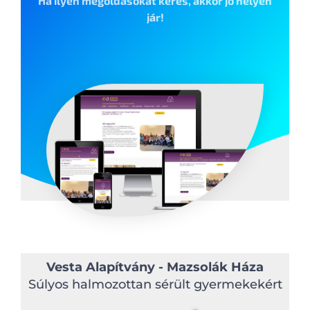
Ha ilyen megoldásokat keres, akkor jó helyen
jár!
Vesta Alapítvány - Mazsolák Háza
Súlyos halmozottan sérült gyermekekért