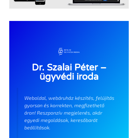
Dr. Szalai Péter –
ügyvédi iroda
Weboldal, webáruház készítés, felújítás
gyorsan és korrekten, megfizethető
áron! Reszponzív megjelenés, akár
egyedi megoldások, keresőbarát
beállítások.