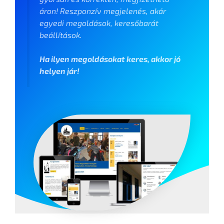
áron! Reszponzív megjelenés, akár
egyedi megoldások, keresőbarát
beállítások.
Ha ilyen megoldásokat keres, akkor jó
helyen jár!