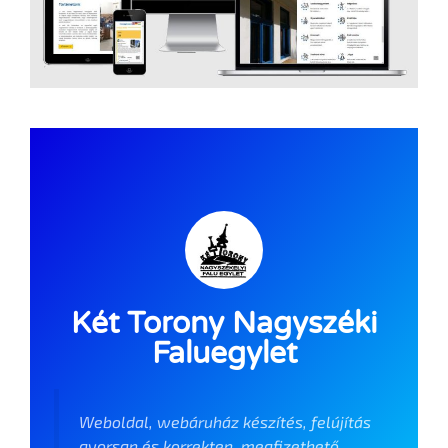
Két Torony Nagyszéki
Faluegylet
Weboldal, webáruház készítés, felújítás
gyorsan és korrekten, megfizethető