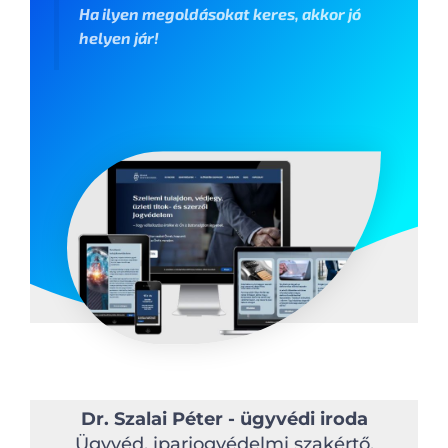
Ha ilyen megoldásokat keres, akkor jó
helyen jár!
Dr. Szalai Péter - ügyvédi iroda
Ügyvéd, iparjogvédelmi szakértő,