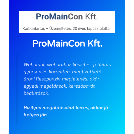
ProMainCon Kft.
Weboldal, webáruház készítés, felújítás
gyorsan és korrekten, megfizethető
áron! Reszponzív megjelenés, akár
egyedi megoldások, keresőbarát
beállítások.
Ha ilyen megoldásokat keres, akkor jó
helyen jár!