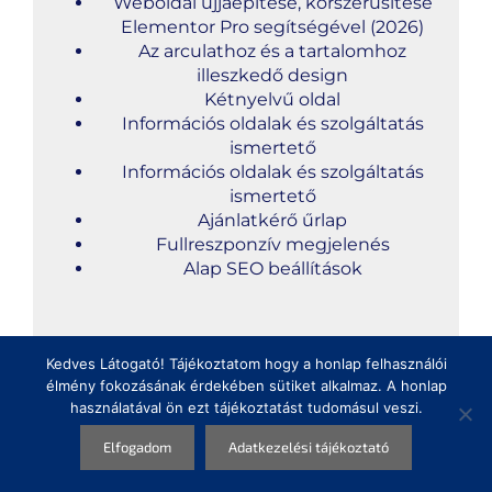
Weboldal újjáépítése, korszerűsítése
Elementor Pro segítségével (2026)
Az arculathoz és a tartalomhoz
illeszkedő design
Kétnyelvű oldal
Információs oldalak és szolgáltatás
ismertető
Információs oldalak és szolgáltatás
ismertető
Ajánlatkérő űrlap
Fullreszponzív megjelenés
Alap SEO beállítások
Kedves Látogató! Tájékoztatom hogy a honlap felhasználói
élmény fokozásának érdekében sütiket alkalmaz. A honlap
Megosztás
használatával ön ezt tájékoztatást tudomásul veszi.
Elfogadom
Adatkezelési tájékoztató