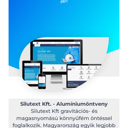
jár!
Silutext Kft. - Alumíniumöntveny
Silutext Kft gravitációs- és
magasnyomású könnyűfém öntéssel
foglalkozik. Magyarország egyik legjobb