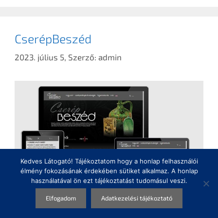
CserépBeszéd
2023. július 5,
Szerző:
admin
Kedves Látogató! Tájékoztatom hogy a honlap felhasználói
élmény fokozásának érdekében sütiket alkalmaz. A honlap
használatával ön ezt tájékoztatást tudomásul veszi.
Elfogadom
Adatkezelési tájékoztató