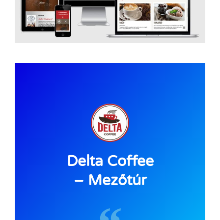
Delta Coffee
– Mezőtúr