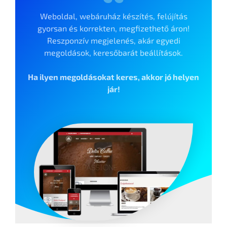
Weboldal, webáruház készítés, felújítás
gyorsan és korrekten, megfizethető áron!
Reszponzív megjelenés, akár egyedi
megoldások, keresőbarát beállítások.
Ha ilyen megoldásokat keres, akkor jó helyen
jár!