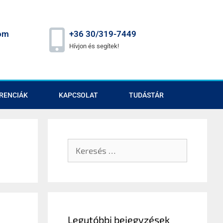
om
+36 30/319-7449
Hívjon és segítek!
RENCIÁK
KAPCSOLAT
TUDÁSTÁR
Legutóbbi bejegyzések