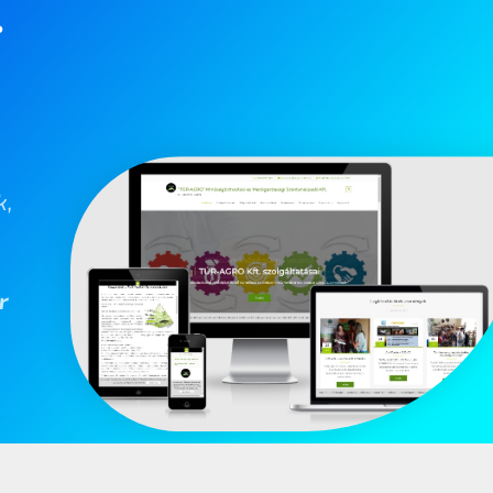
.
k,
r