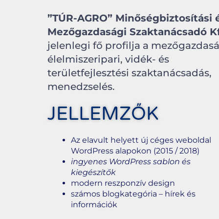
”TÚR-AGRO” Minőségbiztosítási 
Mezőgazdasági Szaktanácsadó Kf
jelenlegi fő profilja a mezőgazdasá
élelmiszeripari, vidék- és
területfejlesztési szaktanácsadás,
menedzselés.
JELLEMZŐK
Az elavult helyett új céges weboldal
WordPress alapokon (2015 / 2018)
ingyenes WordPress sablon és
kiegészítők
modern reszponzív design
számos blogkategória – hírek és
információk