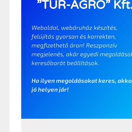
”TÚR-AGRO” Kft
Weboldal, webáruház készítés,
felújítás gyorsan és korrekten,
megfizethető áron! Reszponzív
megjelenés, akár egyedi megoldáso
keresőbarát beállítások.
Ha ilyen megoldásokat keres, akko
jó helyen jár!