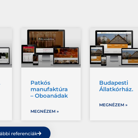
.
Patkós
Budapesti
manufaktúra
Állatkórház.
– Oboanádak
MEGNÉZEM »
MEGNÉZEM »
ábbi referenciák