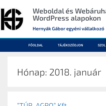
Weboldal és Webáruhá
WordPress alapokon
Hernyák Gábor egyéni vállalkozó
FŐOLDAL
TÁJÉKOZÓDJON
SZOL
Hónap:
2018. január
”TÚR-AGRO” Kft.