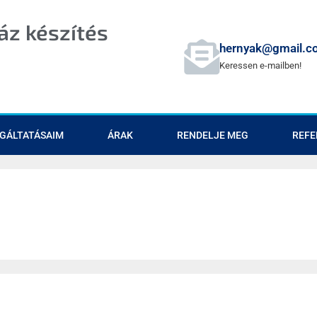
z készítés
hernyak@gmail.c
Keressen e-mailben!
GÁLTATÁSAIM
ÁRAK
RENDELJE MEG
REFE