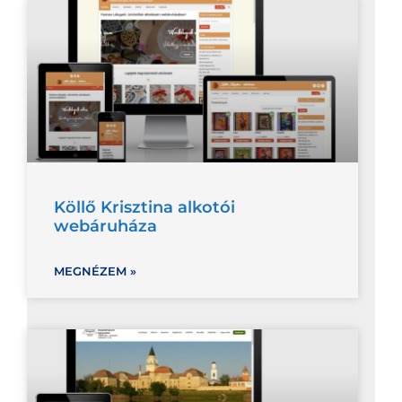
Köllő Krisztina alkotói
webáruháza
MEGNÉZEM »