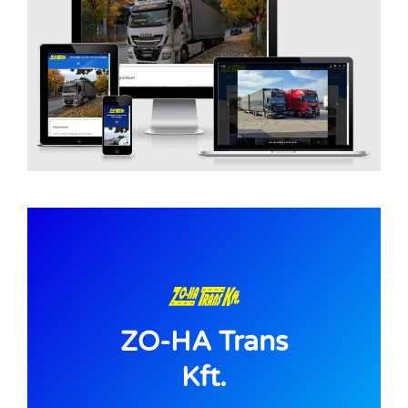
ZO-HA Trans
Kft.