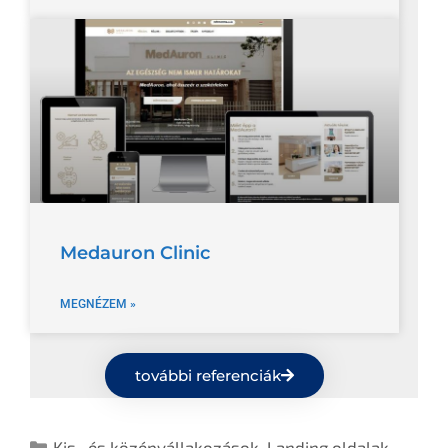
Medauron Clinic
MEGNÉZEM »
további referenciák
Kis- és középvállakozások
,
Landing oldalak