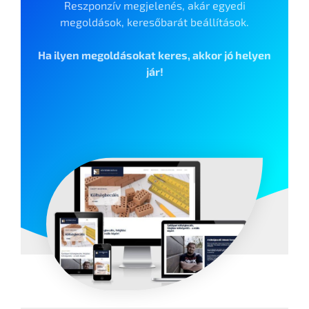
Reszponzív megjelenés, akár egyedi
megoldások, keresőbarát beállítások.
Ha ilyen megoldásokat keres, akkor jó helyen
jár!