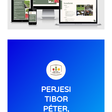
PERJESI
TIBOR
PÉTER,