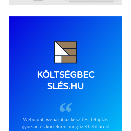
KÖLTSÉGBEC
SLÉS.HU
Weboldal, webáruház készítés, felújítás
gyorsan és korrekten, megfizethető áron!