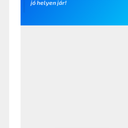
jó helyen jár!