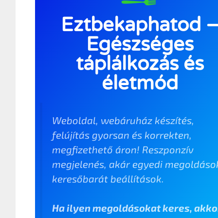
Eztbekaphatod 
Egészséges
táplálkozás és
életmód
Weboldal, webáruház készítés,
felújítás gyorsan és korrekten,
megfizethető áron! Reszponzív
megjelenés, akár egyedi megoldáso
keresőbarát beállítások.
Ha ilyen megoldásokat keres, akko