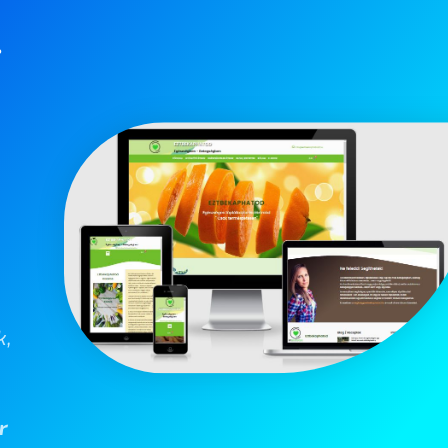
–
k,
r