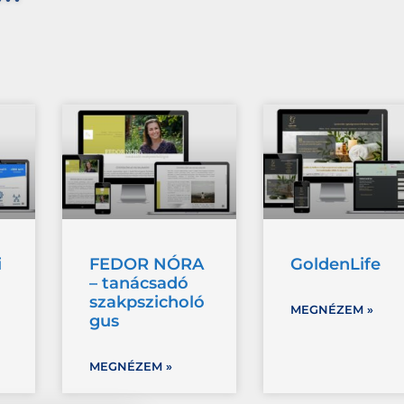
i
FEDOR NÓRA
GoldenLife
– tanácsadó
szakpszicholó
MEGNÉZEM »
gus
MEGNÉZEM »