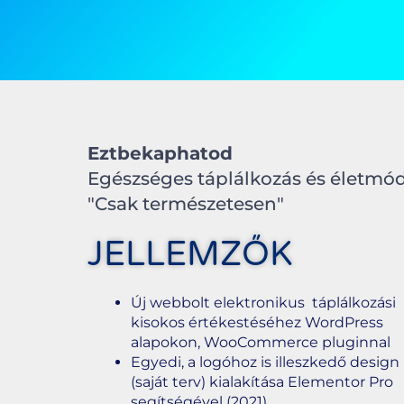
Eztbekaphatod
Egészséges táplálkozás és életmó
"Csak természetesen"
JELLEMZŐK
Új webbolt elektronikus táplálkozási
kisokos értékestéséhez WordPress
alapokon, WooCommerce pluginnal
Egyedi, a logóhoz is illeszkedő design
(saját terv) kialakítása Elementor Pro
segítségével (2021)