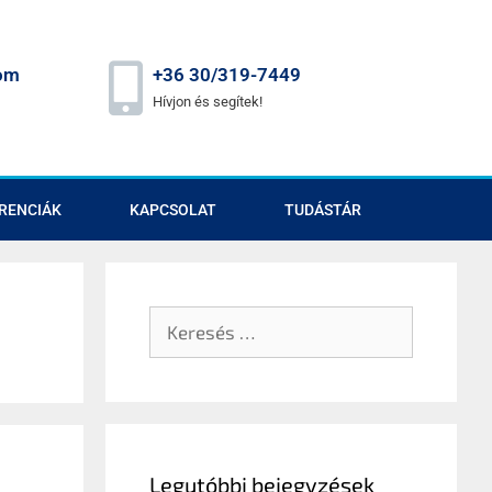
om
+36 30/319-7449
Hívjon és segítek!
RENCIÁK
KAPCSOLAT
TUDÁSTÁR
Legutóbbi bejegyzések