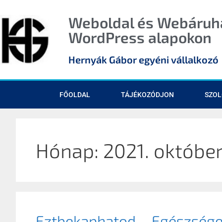
Weboldal és Webáruhá
WordPress alapokon
Hernyák Gábor egyéni vállalkozó
FŐOLDAL
TÁJÉKOZÓDJON
SZOL
Hónap:
2021. októbe
Eztbekaphatod – Egészsége