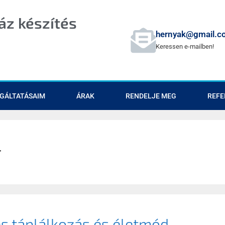
z készítés
hernyak@gmail.c
Keressen e-mailben!
GÁLTATÁSAIM
ÁRAK
RENDELJE MEG
REFE
r
s táplálkozás és életmód