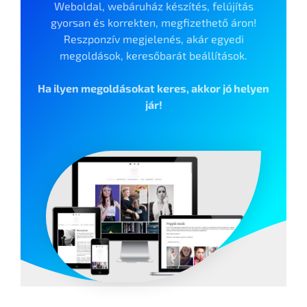
Weboldal, webáruház készítés, felújítás
gyorsan és korrekten, megfizethető áron!
Reszponzív megjelenés, akár egyedi
megoldások, keresőbarát beállítások.
Ha ilyen megoldásokat keres, akkor jó helyen
jár!