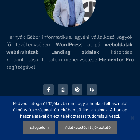
Hernyák Gábor informatikus, egyéni vállalkozó vagyok,
fő tevékenységem
WordPress
alapú
weboldalak
,
webáruházak, Landing oldalak
készítése,
karbantartása, tartalom-menedzselése
Elementor Pro
segítségével
Kedves Látogató! Tájékoztatom hogy a honlap felhasználói
élmény fokozásának érdekében sütiket alkalmaz. A honlap
IMPRESSZUM
használatával ön ezt tájékoztatást tudomásul veszi.
Hernyák Gábor e.v.
Elfogadom
Adatkezelési tájékoztató
Székhely:
5435 Martfű, Szolnoki út 84. 1/4.