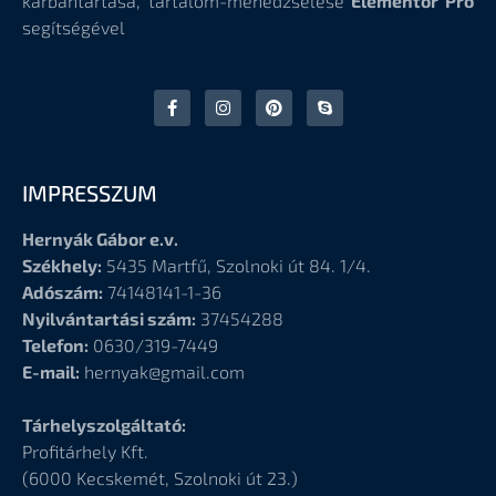
karbantartása, tartalom-menedzselése
Elementor Pro
segítségével
IMPRESSZUM
Hernyák Gábor e.v.
Székhely:
5435 Martfű, Szolnoki út 84. 1/4.
Adószám:
74148141-1-36
Nyilvántartási szám:
37454288
Telefon:
0630/319-7449
E-mail:
hernyak@gmail.com
Tárhelyszolgáltató:
Profitárhely Kft.
(6000
Kecskemét, Szolnoki út 23.)