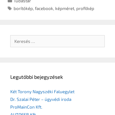
Tudástár
borítókép
,
facebook
,
képméret
,
profilkép
Legutóbbi bejegyzések
Két Torony Nagyszéki Faluegylet
Dr. Szalai Péter – ügyvédi iroda
ProMainCon Kft.
AUTOFER Kft.