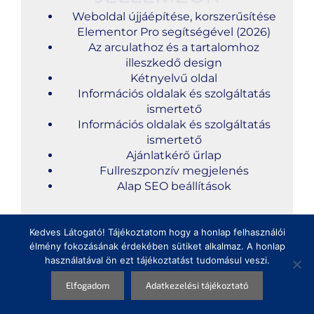
Weboldal újjáépítése, korszerűsítése
Elementor Pro segítségével (2026)
Az arculathoz és a tartalomhoz
illeszkedő design
Kétnyelvű oldal
Információs oldalak és szolgáltatás
ismertető
Információs oldalak és szolgáltatás
ismertető
Ajánlatkérő űrlap
Fullreszponzív megjelenés
Alap SEO beállítások
Kedves Látogató! Tájékoztatom hogy a honlap felhasználói
élmény fokozásának érdekében sütiket alkalmaz. A honlap
használatával ön ezt tájékoztatást tudomásul veszi.
Megosztás
Elfogadom
Adatkezelési tájékoztató