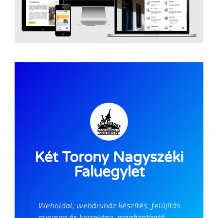
Két Torony Nagyszéki
Faluegylet
Weboldal, webáruház készítés, felújítás
gyorsan és korrekten, megfizethető