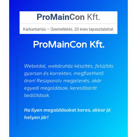
ProMainCon Kft.
Weboldal, webáruház készítés, felújítás
gyorsan és korrekten, megfizethető
áron! Reszponzív megjelenés, akár
egyedi megoldások, keresőbarát
beállítások.
Ha ilyen megoldásokat keres, akkor jó
helyen jár!