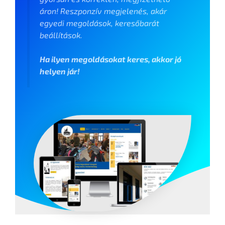
áron! Reszponzív megjelenés, akár
egyedi megoldások, keresőbarát
beállítások.
Ha ilyen megoldásokat keres, akkor jó
helyen jár!