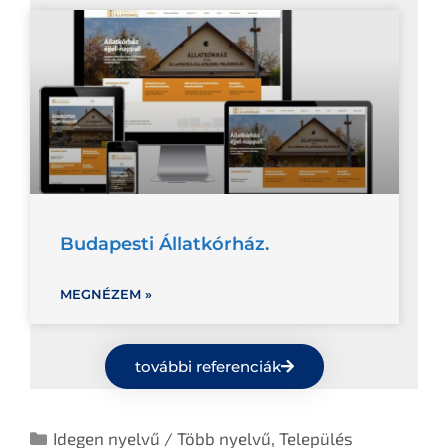
Budapesti Állatkórház.
MEGNÉZEM »
további referenciák
Idegen nyelvű / Több nyelvű
,
Település