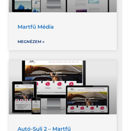
Martfű Média
MEGNÉZEM »
Autó-Suli 2 – Martfű